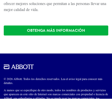
ofrecer mejores soluciones que permitan a las personas llevar una
mejor calidad de vida.
OBTENGA MÁS INFORMACIÓN
© 2026 Abbott. Todos los derechos reservados. Lea el aviso legal para conocer más
detalles.
A menos que se especifique de otro modo, todos los nombres de productos y servicios
que aparecen en este sitio de Internet son marcas comerciales con propiedad o licencia de
Abbott, sus subsidiarias o afiliadas. No se puede usar las marcas comerciales, los
nombres comerciales ni las imágenes comerciales de Abbott que aparecen en este sitio de
Internet sin la autorización previa por escrito de Abbott, excepto para identificar
productos o servicios de la empresa.