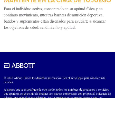
MANTENTE EN LA CIMA DE TU JUEGO
Para el individuo activo, concentrado en su aptitud física y en
continuo movimiento, nuestras barritas de nutrición deportiva,
batidos y suplementos están diseñados para ayudarte a alcanzar
los objetivos de salud, rendimiento y aptitud.
© 2026 Abbott. Todos los derechos reservados. Lea el aviso legal para conocer más
detalles.
A menos que se especifique de otro modo, todos los nombres de productos y servicios
que aparecen en este sitio de Internet son marcas comerciales con propiedad o licencia de
Abbott, sus subsidiarias o afiliadas. No se puede usar las marcas comerciales, los
nombres comerciales ni las imágenes comerciales de Abbott que aparecen en este sitio de
Internet sin la autorización previa por escrito de Abbott, excepto para identificar
productos o servicios de la empresa.