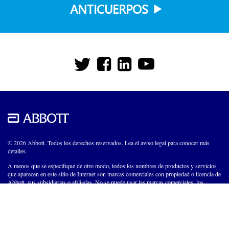
ANTICUERPOS
© 2026 Abbott. Todos los derechos reservados. Lea el aviso legal para conocer más
detalles.
A menos que se especifique de otro modo, todos los nombres de productos y servicios
que aparecen en este sitio de Internet son marcas comerciales con propiedad o licencia de
Abbott, sus subsidiarias o afiliadas. No se puede usar las marcas comerciales, los
nombres comerciales ni las imágenes comerciales de Abbott que aparecen en este sitio de
Internet sin la autorización previa por escrito de Abbott, excepto para identificar
productos o servicios de la empresa.