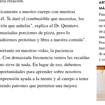
esa relación.
ART
MÁ
icamente a nuestro cuerpo con nuestras
Para
él. Te daré el combustible que necesitas, los
esen
ción que anhelas", explica el Dr. Quintero.
un i
un p
masiadas porciones de pizza, pero lo
much
diremos proteínas y fibra a nuestra comida".
Pero
hum
rtante en nuestras vidas, la paciencia
de 
. Con demasiada frecuencia vemos las recaídas
y co
no sirve de nada. En lugar de eso, debemos
portunidades para aprender sobre nosotros
mprensión ayuda a la mente y al cuerpo a tener
ciendo patrones que permiten una mejora