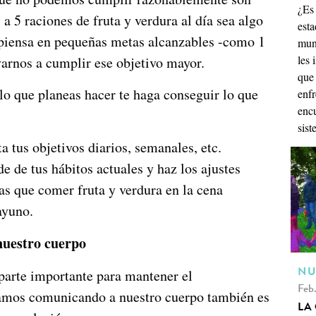
¿Es
3 a 5 raciones de fruta y verdura al día sea algo
esta
piensa en pequeñas metas alcanzables -como 1
mund
les
varnos a cumplir ese objetivo mayor.
que
lo que planeas hacer te haga conseguir lo que
enfr
encu
sist
ta tus objetivos diarios, semanales, etc.
e de tus hábitos actuales y haz los ajustes
as que comer fruta y verdura en la cena
ayuno.
nuestro cuerpo
NU
parte importante para mantener el
Feb
amos comunicando a nuestro cuerpo también es
LA 