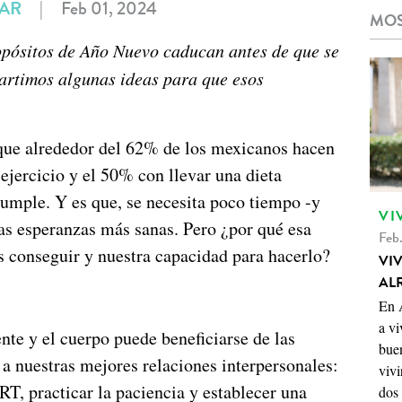
TAR
|
Feb 01, 2024
MOS
opósitos de Año Nuevo caducan antes de que se
artimos algunas ideas para que esos
que alrededor del 62% de los mexicanos hacen
ejercicio y el 50% con llevar una dieta
 cumple. Y es que, se necesita poco tiempo -y
VI
as esperanzas más sanas. Pero ¿por qué esa
Feb.
 conseguir y nuestra capacidad para hacerlo?
VI
AL
En A
a vi
ente y el cuerpo puede beneficiarse de las
buen
 nuestras mejores relaciones interpersonales:
vivi
, practicar la paciencia y establecer una
dos 