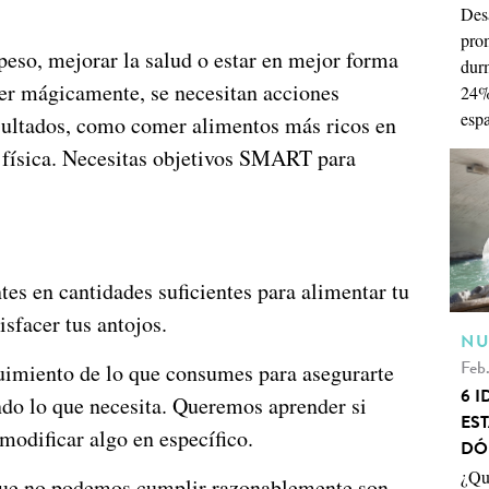
Des
pro
peso, mejorar la salud o estar en mejor forma
durm
er mágicamente, se necesitan acciones
24%
esp
esultados, como comer alimentos más ricos en
d física. Necesitas objetivos SMART para
tes en cantidades suficientes para alimentar tu
isfacer tus antojos.
NU
Feb.
uimiento de lo que consumes para asegurarte
6 
ndo lo que necesita. Queremos aprender si
ES
modificar algo en específico.
DÓ
¿Qué
 que no podemos cumplir razonablemente son