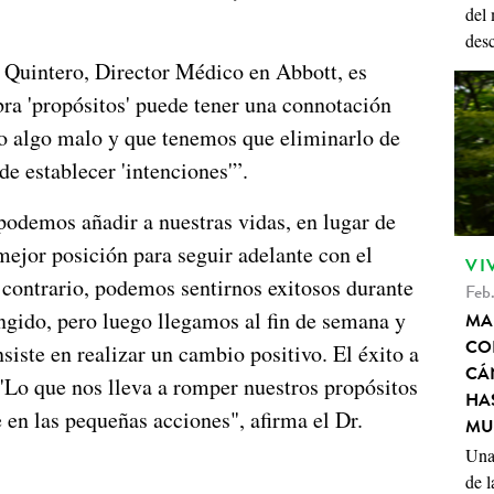
del
des
r Quintero, Director Médico en Abbott, es
bra 'propósitos' puede tener una connotación
o algo malo y que tenemos que eliminarlo de
de establecer 'intenciones'”.
odemos añadir a nuestras vidas, en lugar de
mejor posición para seguir adelante con el
VI
contrario, podemos sentirnos exitosos durante
Feb.
ngido, pero luego llegamos al fin de semana y
MA
CO
iste en realizar un cambio positivo. El éxito a
CÁ
. "Lo que nos lleva a romper nuestros propósitos
HA
en las pequeñas acciones", afirma el Dr.
MU
Una
de l