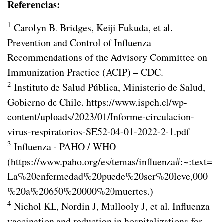
Referencias:
1
Carolyn B. Bridges, Keiji Fukuda, et al.
Prevention and Control of Influenza –
Recommendations of the Advisory Committee on
Immunization Practice (ACIP) – CDC.
2
Instituto de Salud Pública, Ministerio de Salud,
Gobierno de Chile. https://www.ispch.cl/wp-
content/uploads/2023/01/Informe-circulacion-
virus-respiratorios-SE52-04-01-2022-2-1.pdf
3
Influenza - PAHO / WHO
(https://www.paho.org/es/temas/influenza#:~:text=
La%20enfermedad%20puede%20ser%20leve,000
%20a%20650%20000%20muertes.)
4
Nichol KL, Nordin J, Mullooly J, et al. Influenza
vaccination and reduction in hospitalizations for