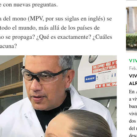
e con nuevas preguntas.
a del mono (MPV, por sus siglas en inglés) se
todo el mundo, más allá de los países de
ómo se propaga? ¿Qué es exactamente? ¿Cuáles
vacuna?
VI
Feb.
VI
AL
En A
a vi
buen
vivi
dos 
del
des