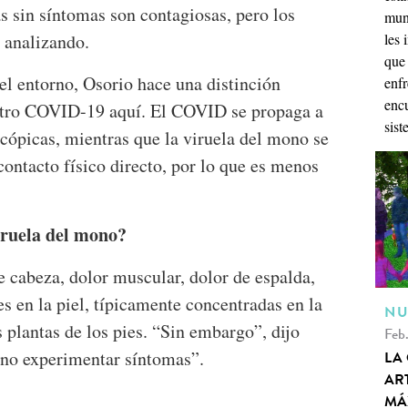
s sin síntomas son contagiosas, pero los
mund
 analizando.
les
que
l entorno, Osorio hace una distinción
enfr
encu
otro COVID-19 aquí. El COVID se propaga a
sist
scópicas, mientras que la viruela del mono se
ontacto físico directo, por lo que es menos
iruela del mono?
e cabeza, dolor muscular, dolor de espalda,
es en la piel, típicamente concentradas en la
NU
s plantas de los pies. “Sin embargo”, dijo
Feb
 no experimentar síntomas”.
LA 
ART
MÁ