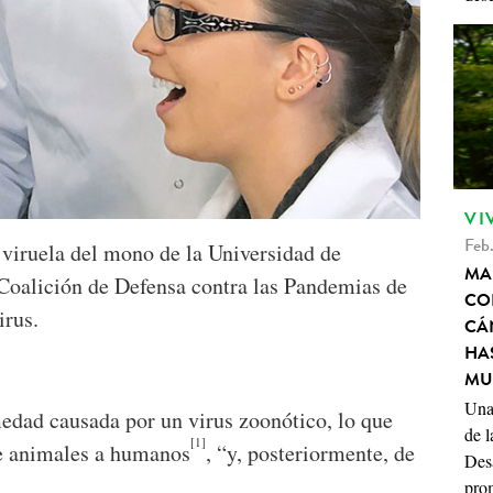
VI
Feb.
 viruela del mono de la Universidad de
MA
Coalición de Defensa contra las Pandemias de
CO
irus.
CÁ
HA
MU
Una
edad causada por un virus zoonótico, lo que
de l
[1]
de animales a humanos
, “y, posteriormente, de
Des
pro