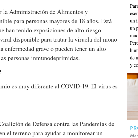
Para
r la Administración de Alimentos y
esen
ible para personas mayores de 18 años. Está
un i
un p
ue han tenido exposiciones de alto riesgo.
much
ral disponible para tratar la viruela del mono
Pero
a enfermedad grave o pueden tener un alto
hum
las personas inmunodeprimidas.
de 
y co
?
simio es muy diferente al COVID-19. El virus es
a Coalición de Defensa contra las Pandemias de
PR
 en el terreno para ayudar a monitorear un
Mar