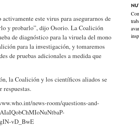
NU
Comp
 activamente este virus para asegurarnos de
trab
rlo y probarlo”, dijo Osorio. La Coalición
ava
insp
ueba de diagnóstico para la viruela del mono
alición para la investigación, y tomaremos
des de pruebas adicionales a medida que
n, la Coalición y los científicos aliados se
 respuestas.
www.who.int/news-room/questions-and-
=EAIaIQobChMIoNuNtbaP-
gIN-vD_BwE