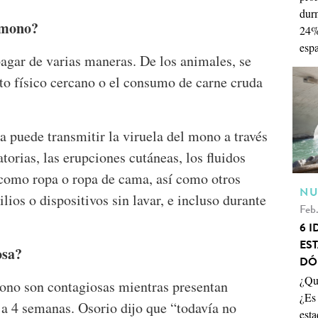
durm
 mono?
24%
esp
agar de varias maneras. De los animales, se
to físico cercano o el consumo de carne cruda
 puede transmitir la viruela del mono a través
atorias, las erupciones cutáneas, los fluidos
, como ropa o ropa de cama, así como otros
NU
ios o dispositivos sin lavar, e incluso durante
Feb.
6 
ES
osa?
DÓ
¿Qué
mono son contagiosas mientras presentan
¿Es
 a 4 semanas. Osorio dijo que “todavía no
esta